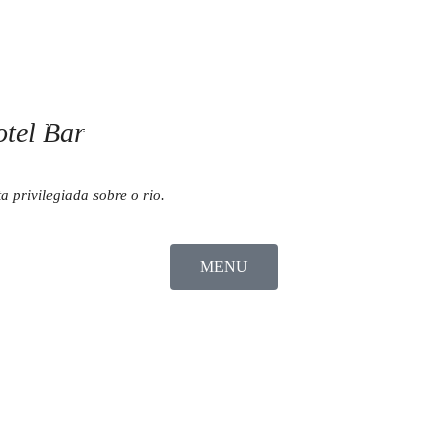
VENTOS
FOZ HOTEL BAR
RESTAURANTE OLIVETTO
E
tel Bar
GALERIA
a privilegiada sobre o rio.
MENU